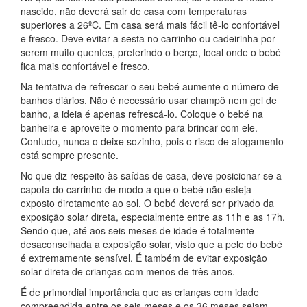
nascido, não deverá sair de casa com temperaturas
superiores a 26ºC. Em casa será mais fácil tê-lo confortável
e fresco. Deve evitar a sesta no carrinho ou cadeirinha por
serem muito quentes, preferindo o berço, local onde o bebé
fica mais confortável e fresco.
Na tentativa de refrescar o seu bebé aumente o número de
banhos diários. Não é necessário usar champô nem gel de
banho, a ideia é apenas refrescá-lo. Coloque o bebé na
banheira e aproveite o momento para brincar com ele.
Contudo, nunca o deixe sozinho, pois o risco de afogamento
está sempre presente.
No que diz respeito às saídas de casa, deve posicionar-se a
capota do carrinho de modo a que o bebé não esteja
exposto diretamente ao sol. O bebé deverá ser privado da
exposição solar direta, especialmente entre as 11h e as 17h.
Sendo que, até aos seis meses de idade é totalmente
desaconselhada a exposição solar, visto que a pele do bebé
é extremamente sensível. É também de evitar exposição
solar direta de crianças com menos de três anos.
É de primordial importância que as crianças com idade
compreendida entre os seis meses e os 36 meses sejam