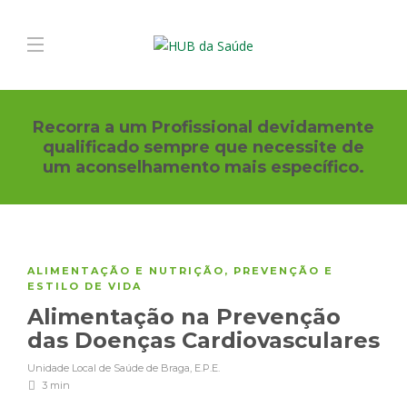
Recorra a um Profissional devidamente
qualificado sempre que necessite de
um aconselhamento mais específico.
ALIMENTAÇÃO E NUTRIÇÃO
,
PREVENÇÃO E
ESTILO DE VIDA
Alimentação na Prevenção
das Doenças Cardiovasculares
Unidade Local de Saúde de Braga, E.P.E.
3 min