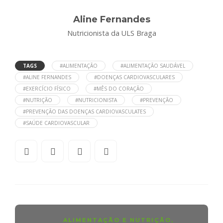
Aline Fernandes
Nutricionista da ULS Braga
TAGS
#ALIMENTAÇÃO
#ALIMENTAÇÃO SAUDÁVEL
#ALINE FERNANDES
#DOENÇAS CARDIOVASCULARES
#EXERCÍCIO FÍSICO
#MÊS DO CORAÇÃO
#NUTRIÇÃO
#NUTRICIONISTA
#PREVENÇÃO
#PREVENÇÃO DAS DOENÇAS CARDIOVASCULATES
#SAÚDE CARDIOVASCULAR
ALIMENTAÇÃO E NUTRIÇÃO
,