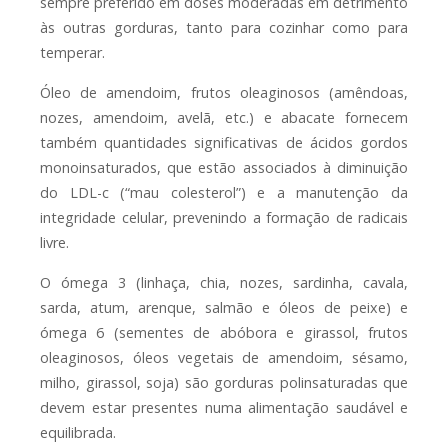
sempre preferido em doses moderadas em detrimento
às outras gorduras, tanto para cozinhar como para
temperar.
Óleo de amendoim, frutos oleaginosos (amêndoas,
nozes, amendoim, avelã, etc.) e abacate fornecem
também quantidades significativas de ácidos gordos
monoinsaturados, que estão associados à diminuição
do LDL-c (“mau colesterol”) e a manutenção da
integridade celular, prevenindo a formação de radicais
livre.
O ómega 3 (linhaça, chia, nozes, sardinha, cavala,
sarda, atum, arenque, salmão e óleos de peixe) e
ómega 6 (sementes de abóbora e girassol, frutos
oleaginosos, óleos vegetais de amendoim, sésamo,
milho, girassol, soja) são gorduras polinsaturadas que
devem estar presentes numa alimentação saudável e
equilibrada.