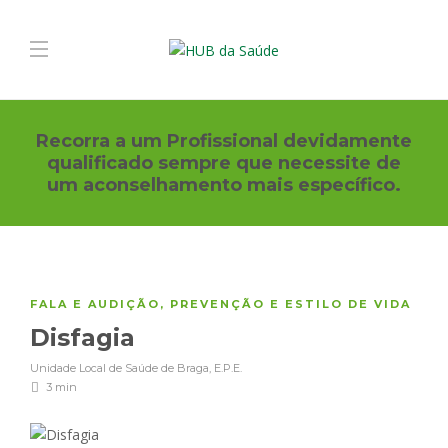
Recorra a um Profissional devidamente
qualificado sempre que necessite de
um aconselhamento mais específico.
FALA E AUDIÇÃO
,
PREVENÇÃO E ESTILO DE VIDA
Disfagia
Unidade Local de Saúde de Braga, E.P.E.
3 min