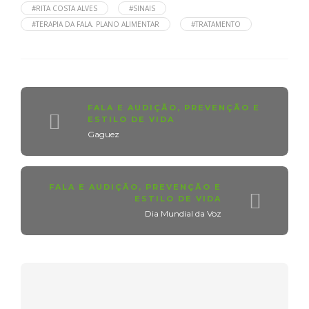
#RITA COSTA ALVES
#SINAIS
#TERAPIA DA FALA. PLANO ALIMENTAR
#TRATAMENTO
FALA E AUDIÇÃO
,
PREVENÇÃO E
ESTILO DE VIDA
Gaguez
FALA E AUDIÇÃO
,
PREVENÇÃO E
ESTILO DE VIDA
Dia Mundial da Voz